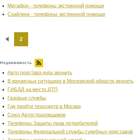
Мегафон - телефоны экстренной помощи
Скайлинк - телефоны экстренной помощи
2
Нумерация
Предыдущая
страниц
страница
Недвижимость
Авто подстава куда звонить
В кризисных ситуациях в Московской области звонить
ГИБДД на место ДТП
Газовые службы
Где пройти техосмотр в Москве
Союз Автостраховщиков
Телефоны Защиты прав потребителей
Телефоны Федеральной службы судебных приставов