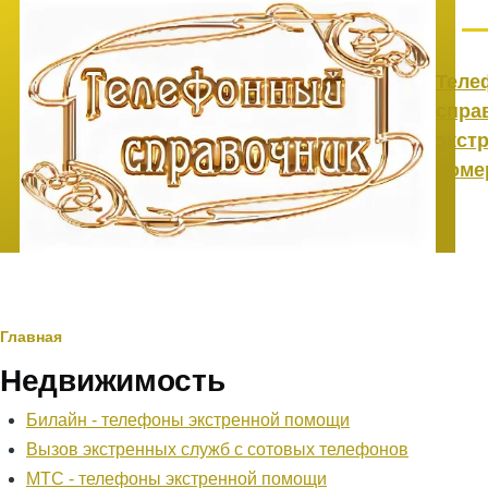
Перейти к основному содержанию
Ме
Теле
спра
экст
номе
Строка
Главная
Недвижимость
навигации
Билайн - телефоны экстренной помощи
Вызов экстренных служб с сотовых телефонов
МТС - телефоны экстренной помощи