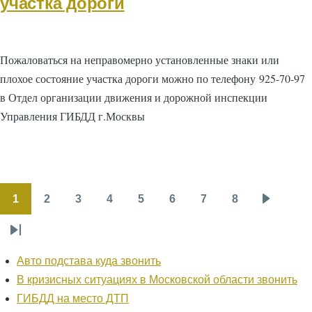
участка дороги
Пожаловаться на неправомерно установленные знаки или
плохое состояние участка дороги можно по телефону 925-70-97
в Отдел организации движения и дорожной инспекции
Управления ГИБДД г.Москвы
1
2
3
4
5
6
7
8
Нумерация
Страница
Страница
Страница
Страница
Страница
Страница
Страница
Страница
Следую
страниц
страниц
Последняя
страница
Авто подстава куда звонить
В кризисных ситуациях в Московской области звонить
ГИБДД на место ДТП