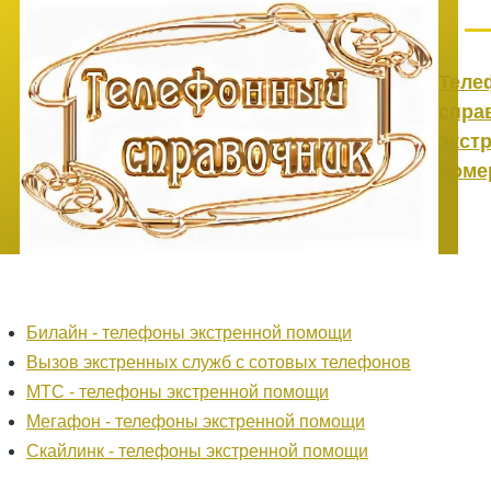
Перейти к основному содержанию
Ме
Теле
спра
экст
номе
Билайн - телефоны экстренной помощи
Вызов экстренных служб с сотовых телефонов
МТС - телефоны экстренной помощи
Мегафон - телефоны экстренной помощи
Скайлинк - телефоны экстренной помощи