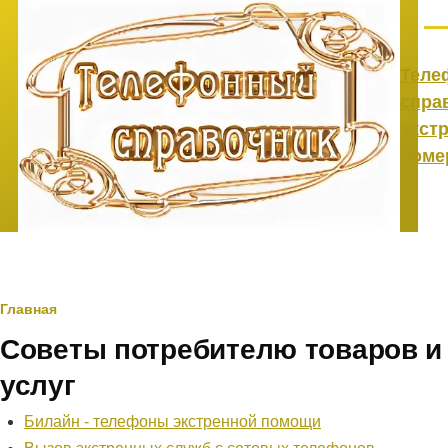
Перейти к основному содержанию
Ме
Теле
спра
экст
номе
Строка
Главная
Советы потребителю товаров и
навигации
услуг
Билайн - телефоны экстренной помощи