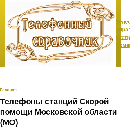
Перейти к основному содержанию
Ме
Теле
спра
экст
номе
Строка
Главная
Телефоны станций Скорой
навигации
помощи Московской области
(МО)