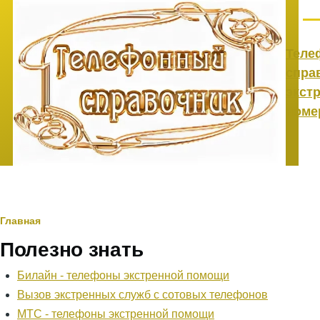
Перейти к основному содержанию
Ме
Теле
спра
экст
номе
Строка
Главная
Полезно знать
навигации
Билайн - телефоны экстренной помощи
Вызов экстренных служб с сотовых телефонов
МТС - телефоны экстренной помощи