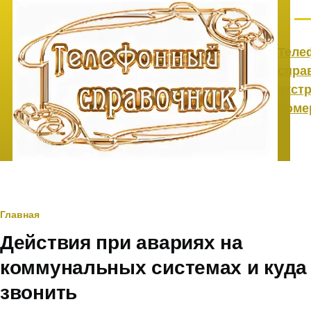
Перейти к основному содержанию
Ме
Теле
спра
экст
номе
Строка
Главная
Действия при авариях на
навигации
коммунальных системах и куда
звонить