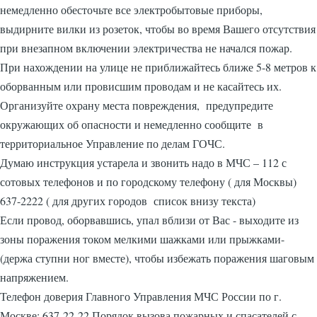
немедленно обесточьте все электробытовые приборы,
выдирните вилки из розеток, чтобы во время Вашего отсутствия
при внезапном включении электричества не начался пожар.
При нахождении на улице не приближайтесь ближе 5-8 метров к
оборванным или провисшим проводам и не касайтесь их.
Организуйте охрану места повреждения, предупредите
окружающих об опасности и немедленно сообщите в
территориальное Управление по делам ГОЧС.
Думаю инструкция устарела и звонить надо в МЧС – 112 с
сотовых телефонов и по городскому телефону ( для Москвы)
637-2222 ( для других городов список внизу текста)
Если провод, оборвавшись, упал вблизи от Вас - выходите из
зоны поражения током мелкими шажками или прыжками-
(держа ступни ног вместе), чтобы избежать поражения шаговым
напряжением.
Телефон доверия Главного Управления МЧС России по г.
Москве: 637-22-22 Порядок вызова пожарных и спасателей с