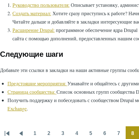
Руководство пользователя:
Описывает установку, админист
Создать материал:
Хотите сразу приступись к работе? Начн
Читайте дальше и добавляйте в закладки интересующие ва
Расширение Drupal:
программное обеспечение ядра Drupal
сайта с помощью дополнений, предоставленных нашим со
Следующие шаги
Добавьте эти ссылки в закладки на наши активные группы сооб
Предстоящие мероприятия:
Узнавайте и общайтесь с другим
Страница сообщества:
Список основных групп сообщества D
Получить поддержку и побеседовать с сообществом Drupal 
Exchange
.
1
2
3
4
5
6
7
8
Нумерация
Первая
Предыдущая
Страница
Страница
Страница
Страница
Страница
Страница
Страни
Ст