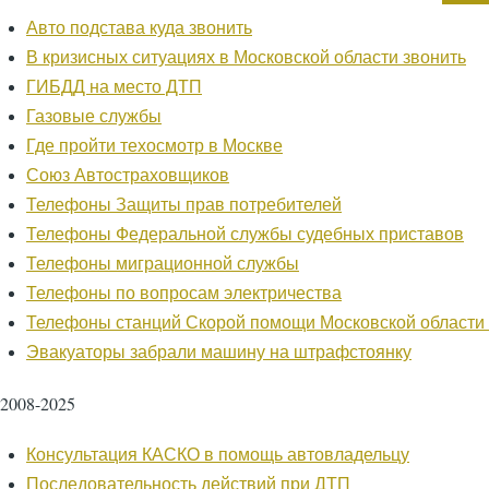
страниц
страница
страница
Авто подстава куда звонить
В кризисных ситуациях в Московской области звонить
ГИБДД на место ДТП
Газовые службы
Где пройти техосмотр в Москве
Союз Автостраховщиков
Телефоны Защиты прав потребителей
Телефоны Федеральной службы судебных приставов
Телефоны миграционной службы
Телефоны по вопросам электричества
Телефоны станций Скорой помощи Московской области
Эвакуаторы забрали машину на штрафстоянку
2008-2025
Консультация КАСКО в помощь автовладельцу
Последовательность действий при ДТП