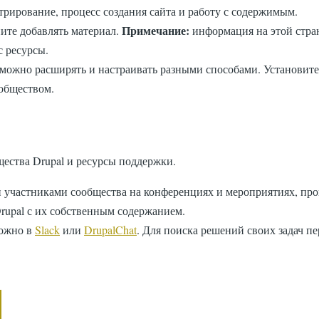
рирование, процесс создания сайта и работу с содержимым.
Примечание:
ите добавлять материал.
информация на этой стран
с ресурсы.
 можно расширять и настраивать разными способами. Установит
обществом.
щества Drupal и ресурсы поддержки.
и участниками сообщества на конференциях и мероприятиях, пр
rupal с их собственным содержанием.
можно в
Slack
или
DrupalChat
. Для поиска решений своих задач п
ца
раница